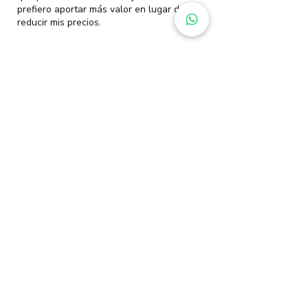
prefiero aportar más valor en lugar de
reducir mis precios.
Centros de
entrenamiento
personal en Barcelona
y online.
Elige el entorno de entrenamiento que
mejor se adapte a ti, desde mi estudio
privado en Sarrià-Sant Gervasi hasta
sesiones al aire libre, entrenamiento
personal a domicilio o entrenamiento
online.
Entrena conmigo en mi estudio
privado en Sarrià-Sant
Gervasi, Barcelona.