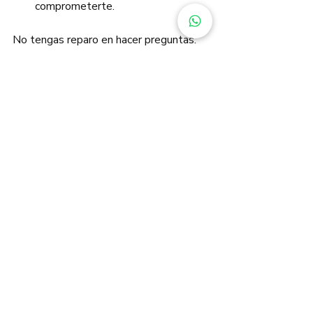
comprometerte.
No tengas reparo en hacer preguntas. 
Un buen entrenador valorará tu 
curiosidad y adaptará su método a tus 
necesidades.
Personal trainer preparing a tailored 
workout plan
Desarrollando 